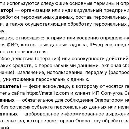
ти используются следующие основные термины и опр
атор)
— организация или индивидуальный предприним
аботки персональных данных, состав персональных д
, а также осуществляющие обработку персональных 
ич.
ация, относящаяся к прямо или косвенно определенн
ая ФИО, контактные данные, адреса, IP-адреса, сведе
ность пользователя.
бое действие (операция) или совокупность действий
аких средств, с персональными данными, включая сбо
нение), извлечение, использование, передачу (распро
е, уничтожение персональных данных.
ователь)
— физическое лицо, к которому относятся 
тель сайта
https://metalliz.com
и клиент ИП Сопчугов С
данных
— обязательное для соблюдения Оператором и
без согласия субъекта персональных данных или нали
 данных
— добровольное информированное выражение
тельства, которое дает право Оператору обрабатыва
кой.